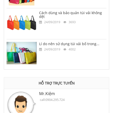
Cách dùng và bảo quản túi vải không
dệt
24/09/2019
3693
Lí do nên sử dụng túi vải bố trong...
24/09/2019
4002
HỖ TRỢ TRỰC TUYẾN
Mr.Kiệm
call:0904.295.724