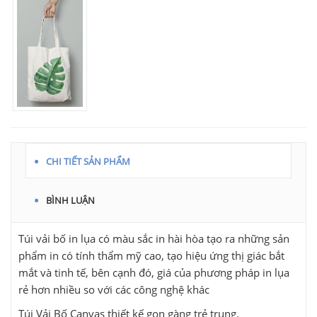
CHI TIẾT SẢN PHẨM
BÌNH LUẬN
Túi vải bố in lụa có màu sắc in hài hòa tạo ra những sản
phẩm in có tính thẩm mỹ cao, tạo hiệu ứng thị giác bắt
mắt và tinh tế, bên cạnh đó, giá của phương pháp in lụa
rẻ hơn nhiều so với các công nghệ khác
Túi Vải Bố Canvas thiết kế gọn gàng trẻ trung.