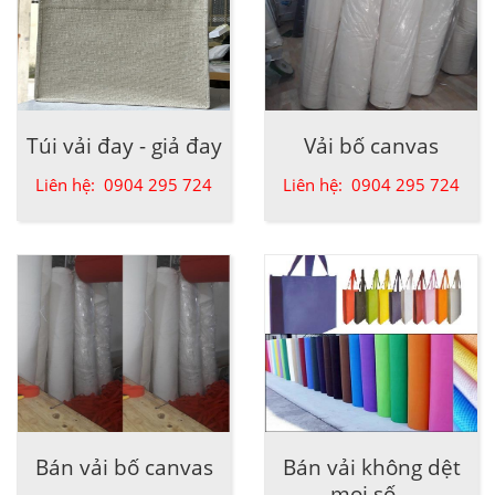
Túi vải đay - giả đay
Vải bố canvas
Liên hệ: 0904 295 724
Liên hệ: 0904 295 724
Bán vải bố canvas
Bán vải không dệt
mọi số...