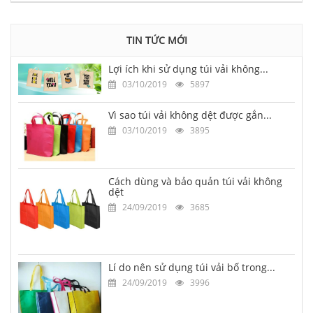
TIN TỨC MỚI
Lợi ích khi sử dụng túi vải không...
03/10/2019
5897
Vì sao túi vải không dệt được gắn...
03/10/2019
3895
Cách dùng và bảo quản túi vải không
dệt
24/09/2019
3685
Lí do nên sử dụng túi vải bố trong...
24/09/2019
3996