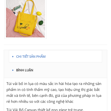
CHI TIẾT SẢN PHẨM
BÌNH LUẬN
Túi vải bố in lụa có màu sắc in hài hòa tạo ra những sản
phẩm in có tính thẩm mỹ cao, tạo hiệu ứng thị giác bắt
mắt và tinh tế, bên cạnh đó, giá của phương pháp in lụa
rẻ hơn nhiều so với các công nghệ khác
Túi Vải Bố Canvas thiết kế gọn gàng trẻ trung.