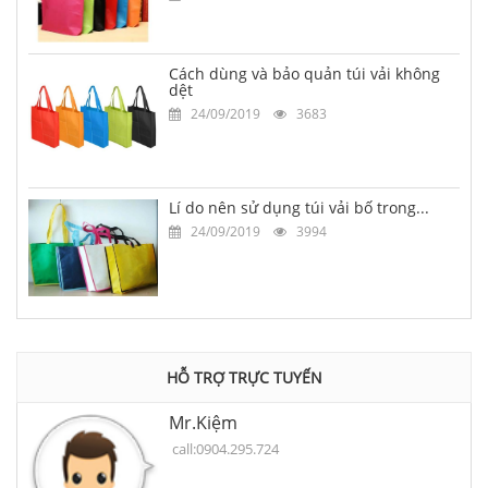
Cách dùng và bảo quản túi vải không
dệt
24/09/2019
3683
Lí do nên sử dụng túi vải bố trong...
24/09/2019
3994
HỖ TRỢ TRỰC TUYẾN
Mr.Kiệm
call:0904.295.724