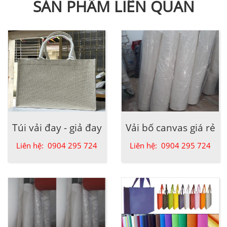
SẢN PHẨM LIÊN QUAN
Túi vải đay - giả đay
Vải bố canvas giá rẻ
Liên hệ: 0904 295 724
Liên hệ: 0904 295 724