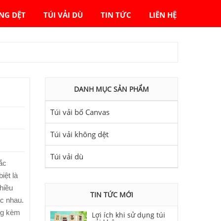
ÔNG DỆT
TÚI VẢI DÙ
TIN TỨC
LIÊN HỆ
DANH MỤC SẢN PHẨM
Túi vải bố Canvas
Túi vải không dệt
Túi vải dù
hắc
iệt là
hiều
TIN TỨC MỚI
ác nhau.
ng kèm
Lợi ích khi sử dụng túi