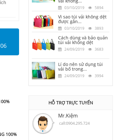
vải không...
ích
03/10/2019
5894
Vì sao túi vải không dệt
được gắn...
03/10/2019
3893
Cách dùng và bảo quản
túi vải không dệt
706
24/09/2019
3683
Lí do nên sử dụng túi
vải bố trong...
24/09/2019
3994
100%
HỖ TRỢ TRỰC TUYẾN
Mr.Kiệm
call:0904.295.724
NG 100%