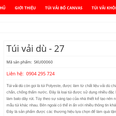
CHỦ
GIỚI THIỆU
TÚI VẢI BỐ CANVAS
TÚI VẢI KH
Túi vải dù - 27
Mã sản phẩm: SKU00060
Liên hệ: 0904 295 724
Túi vải dù
còn gọi là túi Polyeste, được làm từ chất liệu vải dù c
chắn, chống thấm nước. Đây là loại túi được sử dụng nhiều đặc b
làm balo dây rút. Tùy theo sự sáng tạo của nhà thiết kế tạo nên n
mẫu túi khác nhau. Bên ngoài có thể in ấn với nhiều thông tin kh
Đây là sản phẩm được các thương hiệu lựa chọn để làm quà tặ