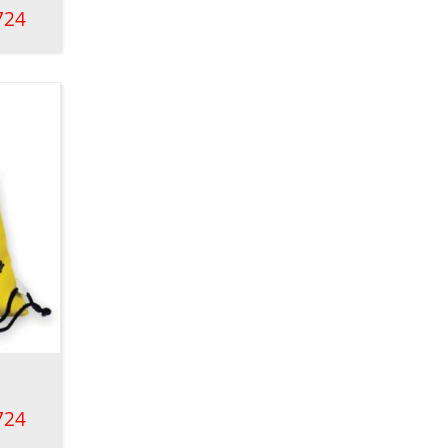
724
724