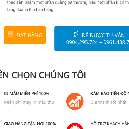
theo sản phẩm một phần quảng bá thương hiệu một phần kích th
tăng doanh thu bán hàng
ĐẶT HÀNG
ĐỂ ĐƯỢC TƯ VẤN :
0904.295.724 – 0961.438.
NÊN CHỌN CHÚNG TÔI
IN MẪU MIỄN PHÍ 100%
ĐẢM BẢO TIẾN ĐỘ 
Miễn phí may in mẫu thử
Giá thành tốt nhất
GIAO HÀNG TẬN NƠI 100%
HỖ TRỢ KHÁCH HÀ