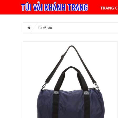
TRANG 
Túi vải dù