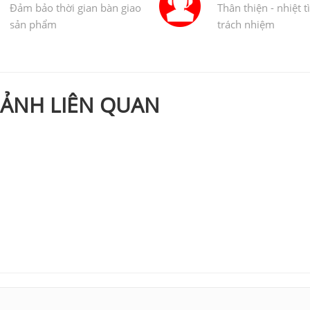
Đảm bảo thời gian bàn giao
Thân thiện - nhiệt t
sản phẩm
trách nhiệm
 ẢNH LIÊN QUAN